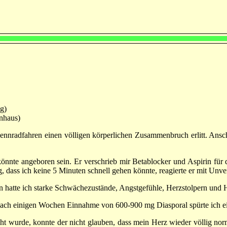
g)
enhaus)
ennradfahren einen völligen körperlichen Zusammenbruch erlitt. Ansc
 könnte angeboren sein. Er verschrieb mir Betablocker und Aspirin für
 dass ich keine 5 Minuten schnell gehen könnte, reagierte er mit Unve
in hatte ich starke Schwächezustände, Angstgefühle, Herzstolpern und H
ach einigen Wochen Einnahme von 600-900 mg Diasporal spürte ich ei
t wurde, konnte der nicht glauben, dass mein Herz wieder völlig no