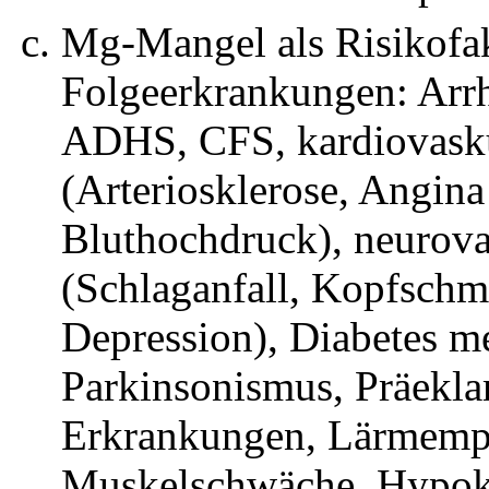
Mg-Mangel als Risikofak
Folgeerkrankungen: Arrh
ADHS, CFS, kardiovask
(Arteriosklerose, Angina
Bluthochdruck), neurov
(Schlaganfall, Kopfschme
Depression), Diabetes me
Parkinsonismus, Präekla
Erkrankungen, Lärmempfi
Muskelschwäche, Hypok