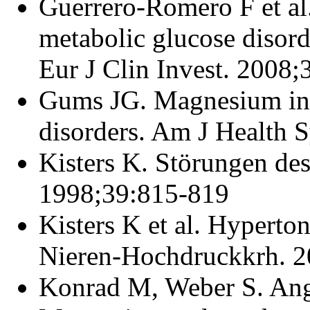
Guerrero-Romero F et al
metabolic glucose disord
Eur J Clin Invest. 2008
Gums JG. Magnesium in 
disorders. Am J Health 
Kisters K. Störungen de
1998;39:815-819
Kisters K et al. Hypert
Nieren-Hochdruckkrh. 
Konrad M, Weber S. An